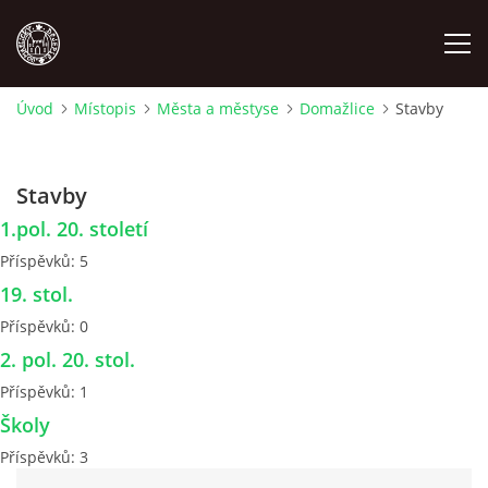
Úvod
Místopis
Města a městyse
Domažlice
Stavby
MÍSTOPIS
Stavby
NÁRODOPIS
1.pol. 20. století
Příspěvků:
5
OSOBNOSTI
19. stol.
Příspěvků:
0
OSTATNÍ
2. pol. 20. stol.
Příspěvků:
1
ODKAZY
Školy
Příspěvků:
3
O NÁS