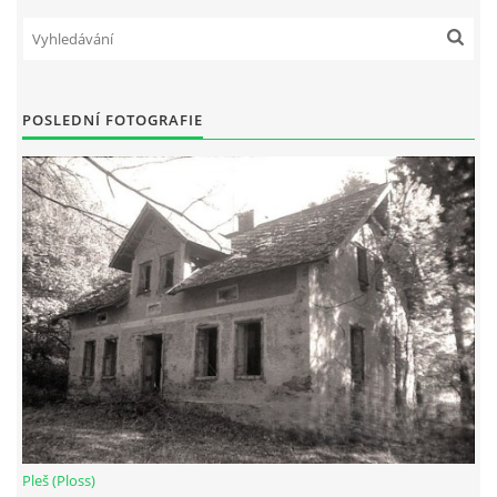
DŮL NA SLÍDU (NA KOLE)
POSLEDNÍ FOTOGRAFIE
Kontakt:
tel. 773 916 275
info@domdej.cz
--------------------------------------------------------------
Tento projekt je realizován za finanční podpory
města Domažlice.
© 2026 eStránky.cz
|
Aktualizováno: 17. 7. 2026
|
Nahoru ↑
Pleš (Ploss)