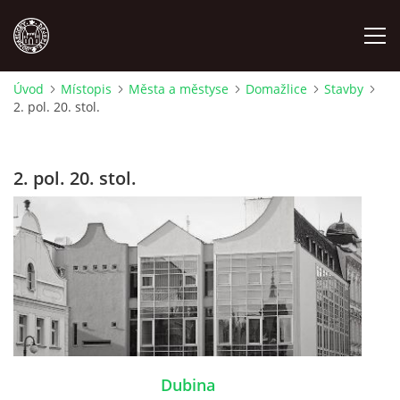
Úvod
Místopis
Města a městyse
Domažlice
Stavby
2. pol. 20. stol.
MÍSTOPIS
NÁRODOPIS
2. pol. 20. stol.
OSOBNOSTI
OSTATNÍ
ODKAZY
O NÁS
Dubina