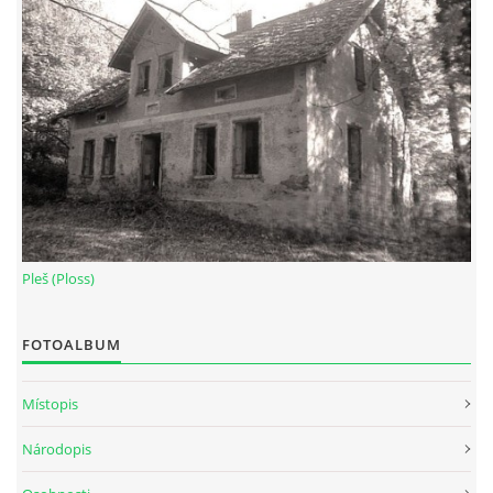
Pleš (Ploss)
FOTOALBUM
Místopis
Národopis