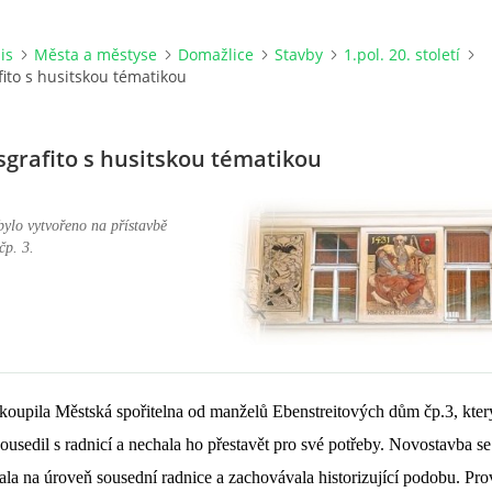
is
Města a městyse
Domažlice
Stavby
1.pol. 20. století
fito s husitskou tématikou
sgrafito s husitskou tématikou
bylo vytvořeno na přístavbě
čp. 3.
koupila Městská spořitelna od manželů Ebenstreitových dům čp.3, kter
ousedil s radnicí a nechala ho přestavět pro své potřeby. Novostavba se
tala na úroveň sousední radnice a zachovávala historizující podobu. Pr