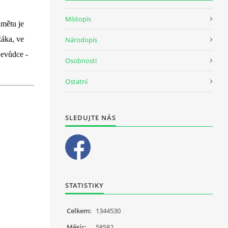
Místopis
ámětu je
žáka, ve
Národopis
jevůdce -
Osobnosti
Ostatní
SLEDUJTE NÁS
STATISTIKY
Celkem:
1344530
Měsíc:
58582