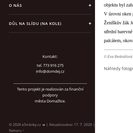
objektu byl zah
O NÁS
V úrovni oken p
Ženíškův žák Jo
DŮL NA SLÍDU (NA KOLE)
střední barevné
palcátem, oko
Kontakt:
© Eva Bednářová
tel. 773 916 275
Náhledy fotogr
info@domdej.cz
--------------------------------------------------------------
Tento projekt je realizován za finanční
podpory
města Domažlice.
© 2026 eStránky.cz
|
Aktualizováno: 17. 7. 2026
|
Nahoru ↑