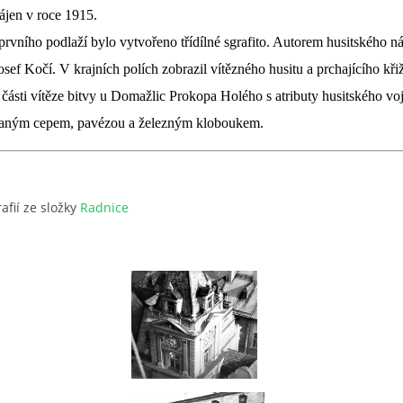
ájen v roce 1915.
rvního podlaží bylo vytvořeno třídílné sgrafito. Autorem husitského n
sef Kočí. V krajních polích zobrazil vítězného husitu a prchajícího kři
 části vítěze bitvy u Domažlic Prokopa Holého s atributy husitského vo
vaným cepem, pavézou a železným kloboukem.
afií ze složky
Radnice