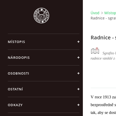
Úvod
Místop
Radnice - sgra
Radnice - 
MÍSTOPIS
Sgrafito
NÁRODOPIS
radnice vzniklé z 
OSOBNOSTI
OSTATNÍ
V roce 1913 za
bezprostředně s
ODKAZY
tak, aby se dos