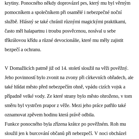
krytiny. Ponocného někdy doprovázel pes, který mu byl věrným
pomocníkem a společníkem při osamělé i nebezpečné noční
službě. Hlásný se také chránil různými magickými praktikami,
často měl halapartnu i troubu posvěcenou, nosíval u sebe
tříkrálovou křídu a různé devocionálie, které mu měly zajistit
bezpečí a ochranu.
V Domažlicích
patrně již od 14. století sloužil na věži pověžný.
Jeho povinností bylo zvonit na zvony při církevních obřadech, ale
také hlídat město před nebezpečím ohně, vpádu cizích vojsk a
případně velké vody. Ze které strany bylo město ohroženo, v tom
směru byl vystrčen prapor z věže. Mezi jeho práce patřilo také
oznamovat zpěvem hodinu která právě odbila.
Funkce ponocného byla zřízena krátce po pověžném. Roh mu
sloužil jen k burcování občanů při nebezpečí. V noci obcházel