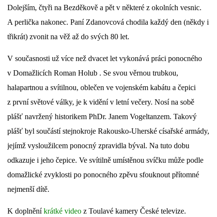
Dolejším, čtyři na Bezděkově a pět v některé z okolních vesnic.
A perlička nakonec. Paní Zdanovcová chodila každý den (někdy i
třikrát) zvonit na věž až do svých 80 let.
V současnosti už více než dvacet let vykonává práci ponocného
v Domažlicích
Roman Holub
. Se svou věrnou trubkou,
halapartnou a svítilnou, oblečen ve vojenském kabátu a čepici
z první světové války, je k vidění v letní večery. Nosí na sobě
plášť navržený historikem PhDr. Janem Vogeltanzem. Takový
plášť byl součástí stejnokroje Rakousko-Uherské císařské armády,
jejímž vysloužilcem ponocný zpravidla býval. Na tuto dobu
odkazuje i jeho čepice. Ve svítilně umístěnou svíčku může podle
domažlické zvyklosti po ponocného zpěvu sfouknout přítomné
nejmenší dítě.
K doplnění
krátké video
z Toulavé kamery České televize.