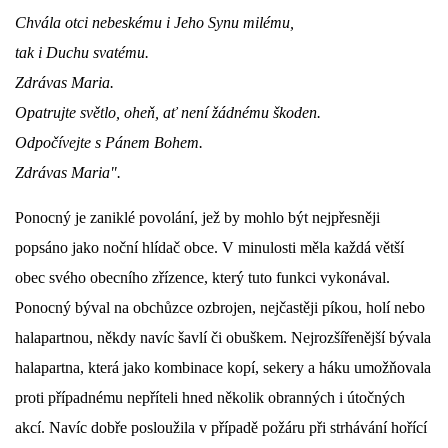
Chvála otci nebeskému i Jeho Synu milému,
DŮL NA SLÍDU (NA KOLE)
tak i Duchu svatému.
Zdrávas Maria.
Opatrujte světlo, oheň, ať není žádnému škoden.
Odpočívejte s Pánem Bohem.
Kontakt:
Zdrávas Maria".
tel. 773 916 275
info@domdej.cz
Ponocný je zaniklé povolání, jež by mohlo být nejpřesněji
--------------------------------------------------------------
popsáno jako noční hlídač obce. V minulosti měla každá větší
Tento projekt je realizován za finanční podpory
obec svého obecního zřízence, který tuto funkci vykonával.
města Domažlice.
Ponocný býval na obchůzce ozbrojen, nejčastěji píkou, holí nebo
halapartnou, někdy navíc šavlí či obuškem. Nejrozšířenější bývala
© 2026 eStránky.cz
|
Aktualizováno: 17. 7. 2026
|
Nahoru ↑
halapartna, která jako kombinace kopí, sekery a háku umožňovala
proti případnému nepříteli hned několik obranných i útočných
akcí. Navíc dobře posloužila v případě požáru při strhávání hořící