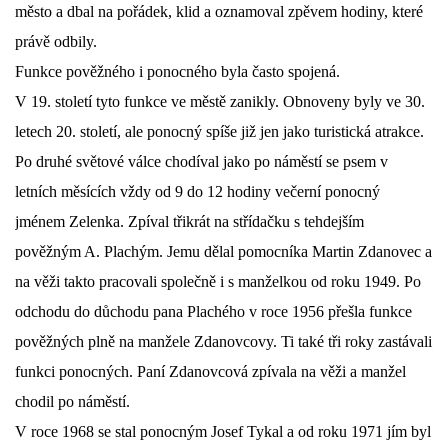
město a dbal na pořádek, klid a oznamoval zpěvem hodiny, které
právě odbily.
Funkce pověžného i ponocného byla často spojená.
V 19. století tyto funkce ve městě zanikly. Obnoveny byly ve 30.
letech 20. století, ale ponocný spíše již jen jako turistická atrakce.
Po druhé světové válce chodíval jako po náměstí se psem v
letních měsících vždy od 9 do 12 hodiny večerní ponocný
jménem Zelenka. Zpíval třikrát na střídačku s tehdejším
pověžným A. Plachým. Jemu dělal pomocníka Martin Zdanovec a
na věži takto pracovali společně i s manželkou od roku 1949. Po
odchodu do důchodu pana Plachého v roce 1956 přešla funkce
pověžných plně na manžele Zdanovcovy. Ti také tři roky zastávali
funkci ponocných. Paní Zdanovcová zpívala na věži a manžel
chodil po náměstí.
V roce 1968 se stal ponocným Josef Tykal a od roku 1971 jím byl