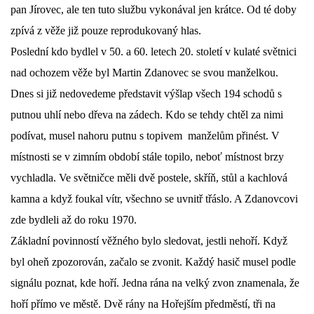
pan Jírovec, ale ten tuto službu vykonával jen krátce. Od té doby
zpívá z věže již pouze reprodukovaný hlas.
Poslední kdo bydlel v 50. a 60. letech 20. století v kulaté světnici
nad ochozem věže byl Martin Zdanovec se svou manželkou.
Dnes si již nedovedeme představit výšlap všech 194 schodů s
putnou uhlí nebo dřeva na zádech. Kdo se tehdy chtěl za nimi
podívat, musel nahoru putnu s topivem manželům přinést. V
místnosti se v zimním období stále topilo, neboť místnost brzy
vychladla. Ve světničce měli dvě postele, skříň, stůl a kachlová
kamna a když foukal vítr, všechno se uvnitř třáslo. A Zdanovcovi
zde bydleli až do roku 1970.
Základní povinností věžného bylo sledovat, jestli nehoří. Když
byl oheň zpozorován, začalo se zvonit. Každý hasič musel podle
signálu poznat, kde hoří. Jedna rána na velký zvon znamenala, že
hoří přímo ve městě. Dvě rány na Hořejším předměstí, tři na