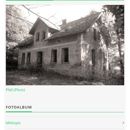
Pleš (Ploss)
FOTOALBUM
Místopis