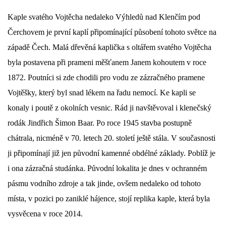
Kaple svatého Vojtěcha nedaleko Výhledů nad Klenčím pod
DŮL NA SLÍDU (NA KOLE)
Čerchovem je první kaplí připomínající působení tohoto světce na
západě Čech. Malá dřevěná kaplička s oltářem svatého Vojtěcha
byla postavena při prameni měšťanem Janem kohoutem v roce
Kontakt:
1872. Poutníci si zde chodili pro vodu ze zázračného pramene
tel. 773 916 275
Vojtěšky, který byl snad lékem na řadu nemocí. Ke kapli se
info@domdej.cz
konaly i poutě z okolních vesnic. Rád ji navštěvoval i klenečský
--------------------------------------------------------------
rodák Jindřich Šimon Baar. Po roce 1945 stavba postupně
Tento projekt je realizován za finanční podpory
chátrala, nicméně v 70. letech 20. století ještě stála. V současnosti
města Domažlice.
ji připomínají již jen původní kamenné obdélné základy. Poblíž je
i ona zázračná studánka. Původní lokalita je dnes v ochranném
© 2026 eStránky.cz
|
Aktualizováno: 17. 7. 2026
|
Nahoru ↑
pásmu vodního zdroje a tak jinde, ovšem nedaleko od tohoto
místa, v pozici po zaniklé hájence, stojí replika kaple, která byla
vysvěcena v roce 2014.