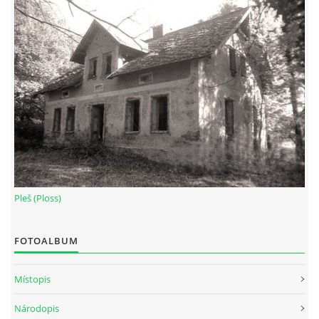
Pleš (Ploss)
FOTOALBUM
Místopis
Národopis