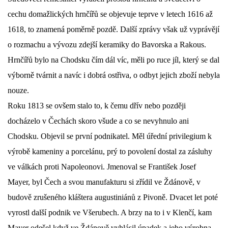
cechu domažlických hrnčířů se objevuje teprve v letech 1616 až
DŮL NA SLÍDU (NA KOLE)
1618, to znamená poměrně pozdě. Další zprávy však už vyprávějí
o rozmachu a vývozu zdejší keramiky do Bavorska a Rakous.
Hrnčířů bylo na Chodsku čím dál víc, měli po ruce jíl, který se dal
výborně tvárnit a navíc i dobrá ostřiva, o odbyt jejich zboží nebyla
Kontakt:
nouze.
tel. 773 916 275
info@domdej.cz
Roku 1813 se ovšem stalo to, k čemu dřív nebo později
docházelo v Čechách skoro všude a co se nevyhnulo ani
--------------------------------------------------------------
Tento projekt je realizován za finanční podpory
Chodsku. Objevil se první podnikatel. Měl úřední privilegium k
města Domažlice.
výrobě kameniny a porcelánu, prý to povolení dostal za zásluhy
ve válkách proti Napoleonovi. Jmenoval se František Josef
Mayer, byl Čech a svou manufakturu si zřídil ve Ždánově, v
© 2026 eStránky.cz
|
Aktualizováno: 17. 7. 2026
|
Nahoru ↑
budově zrušeného kláštera augustiniánů z Pivoně. Dvacet let poté
vyrostl další podnik ve Všerubech. A brzy na to i v Klenčí, kam
Mayer odešel když ve Ždánově vyhlásil úpadek a jeho výrobna