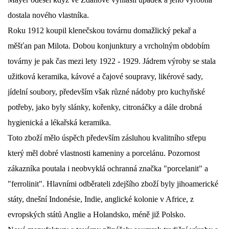
dostala nového vlastníka.
Roku 1912 koupil klenečskou továrnu domažlický pekař a
měšťan pan Milota. Dobou konjunktury a vrcholným obdobím
továrny je pak čas mezi lety 1922 - 1929. Jádrem výroby se stala
užitková keramika, kávové a čajové soupravy, likérové sady,
jídelní soubory, především však různé nádoby pro kuchyňské
potřeby, jako byly slánky, kořenky, citronáčky a dále drobná
hygienická a lékařská keramika.
Toto zboží mělo úspěch především zásluhou kvalitního střepu
který měl dobré vlastnosti kameniny a porcelánu. Pozornost
zákazníka poutala i neobvyklá ochranná značka "porcelanit" a
"ferrolinit". Hlavními odběrateli zdejšího zboží byly jihoamerické
státy, dnešní Indonésie, Indie, anglické kolonie v Africe, z
evropských států Anglie a Holandsko, méně již Polsko.