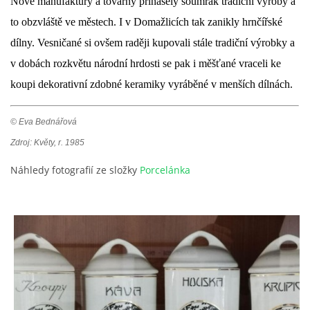
Nové manufaktury a továrny přinášely soumrak tradiční výroby a
to obzvláště ve městech. I v Domažlicích tak zanikly hrnčířské
dílny. Vesničané si ovšem raději kupovali stále tradiční výrobky a
v dobách rozkvětu národní hrdosti se pak i měšťané vraceli ke
koupi dekorativní zdobné keramiky vyráběné v menších dílnách.
© Eva Bednářová
Zdroj: Květy, r. 1985
Náhledy fotografií ze složky
Porcelánka