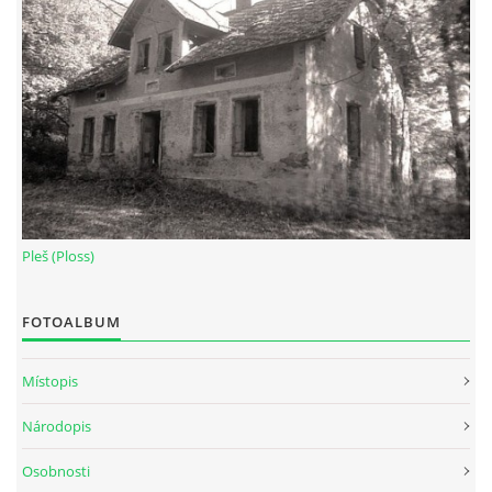
Pleš (Ploss)
FOTOALBUM
Místopis
Národopis
Osobnosti