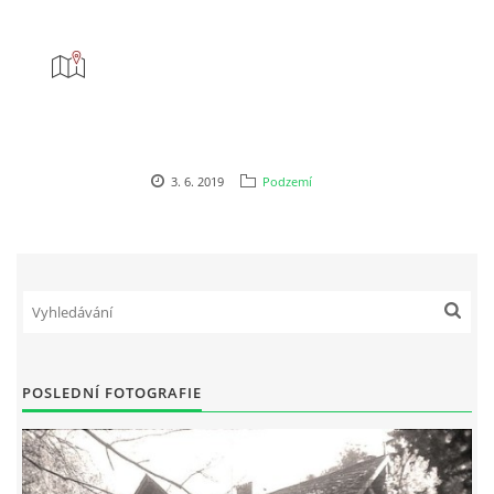
DŮL NA SLÍDU (NA KOLE)
Kontakt:
3. 6. 2019
Podzemí
tel. 773 916 275
info@domdej.cz
--------------------------------------------------------------
Tento projekt je realizován za finanční podpory
města Domažlice.
POSLEDNÍ FOTOGRAFIE
© 2026 eStránky.cz
|
Aktualizováno: 17. 7. 2026
|
Nahoru ↑