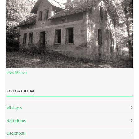
Pleš (Ploss)
FOTOALBUM
Místopis
Národopis
Osobnosti