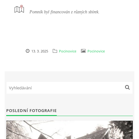
DŮL NA SLÍDU (NA KOLE)
Pomník byl financován z různých sbírek.
Kontakt:
13. 3. 2025
Pocinovice
Pocinovice
tel. 773 916 275
info@domdej.cz
--------------------------------------------------------------
Tento projekt je realizován za finanční podpory
města Domažlice.
POSLEDNÍ FOTOGRAFIE
© 2026 eStránky.cz
|
Aktualizováno: 17. 7. 2026
|
Nahoru ↑