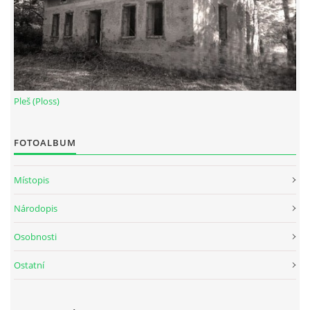
Pleš (Ploss)
FOTOALBUM
Místopis
Národopis
Osobnosti
Ostatní