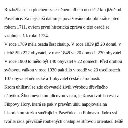
Rozložila se
na plochém zalesněném hřbetu necelé 2 km jižně od
DŮL NA SLÍDU (NA KOLE)
Pasečnice. Za nejstarší datum je považováno období krátce před
rokem 1711, ovšem první historická zpráva o této osadě se
vztahuje až k roku 1724.
Kontakt:
V roce 1789 měla osada šest chalup. V roce 1839 již 20 domů, v
tel. 773 916 275
nichž žilo 222 obyvatel, v roce 1848 ve 20 domech 230 obyvatel.
info@domdej.cz
V roce 1900 to mělo být 140 obyvatel v 22 domech. Před druhou
--------------------------------------------------------------
světovou válkou v roce 1930 pak žilo v osadě ve 23 usedlostech
Tento projekt je realizován za finanční podpory
107 obyvatel německé a 1 obyvatel české národnosti.
města Domažlice.
Krom uhlířství se zde obyvatelé živili výrobou dřevěného
nábytku. Šlo o nevelkou ulicovou vísku, jejíž osu tvořila cesta z
© 2026 eStránky.cz
|
Aktualizováno: 17. 7. 2026
|
Nahoru ↑
Filipovy Hory, která se pak v pravém úhlu napojovala na
historickou stezku směřující z Pasečnice na Folmavu. Jádro vsi
tvořila řada převážně roubených chalup se štítovou orientací. Ještě