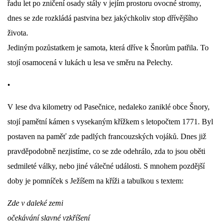
řadu let po zničení osady stály v jejím prostoru ovocné stromy,
dnes se zde rozkládá pastvina bez jakýchkoliv stop dřívějšího
života.
Jediným pozůstatkem je samota, která dříve k Šnorům patřila. To
stojí osamocená v lukách u lesa ve směru na Pelechy.
•
V lese dva kilometry od Pasečnice, nedaleko zaniklé obce Šnory,
stojí pamětní kámen s vysekaným křížkem s letopočtem 1771. Byl
postaven na paměť zde padlých francouzských vojáků. Dnes již
pravděpodobně nezjistíme, co se zde odehrálo, zda to jsou oběti
sedmileté války, nebo jiné válečné události. S mnohem pozdější
doby je pomníček s Ježíšem na kříži a tabulkou s textem:
Zde v daleké zemi
očekávání slavné vzkříšení