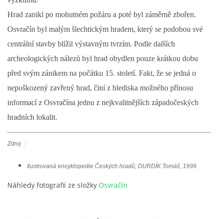
Hrad zanikl po mohutném požáru a poté byl záměrně zbořen.
Osvračín byl malým šlechtickým hradem, který se podobou své
centrální stavby blížil výstavným tvrzím. Podle dalších
archeologických nálezů byl hrad obydlen pouze krátkou dobu
před svým zánikem na počátku 15. století. Fakt, že se jedná o
nepoškozený zavřený hrad, činí z hlediska možného přínosu
informací z Osvračína jednu z nejkvalitnějších západočeských
hradních lokalit.
Zdroj :
Ilustrovaná encyklopedie Českých hradů; DURDÍK Tomáš, 1999
Náhledy fotografií ze složky
Osvračín