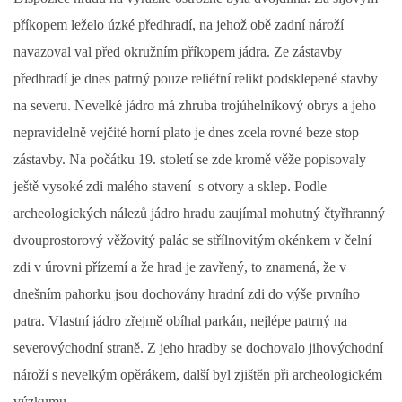
příkopem leželo úzké předhradí, na jehož obě zadní nároží
DŮL NA SLÍDU (NA KOLE)
navazoval val před okružním příkopem jádra. Ze zástavby
předhradí je dnes patrný pouze reliéfní relikt podsklepené stavby
na severu. Nevelké jádro má zhruba trojúhelníkový obrys a jeho
nepravidelně vejčité horní plato je dnes zcela rovné beze stop
Kontakt:
zástavby. Na počátku 19. století se zde kromě věže popisovaly
tel. 773 916 275
info@domdej.cz
ještě vysoké zdi malého stavení s otvory a sklep. Podle
archeologických nálezů jádro hradu zaujímal mohutný čtyřhranný
--------------------------------------------------------------
Tento projekt je realizován za finanční podpory
dvouprostorový věžovitý palác se střílnovitým okénkem v čelní
města Domažlice.
zdi v úrovni přízemí a že hrad je zavřený, to znamená, že v
dnešním pahorku jsou dochovány hradní zdi do výše prvního
patra. Vlastní jádro zřejmě obíhal parkán, nejlépe patrný na
© 2026 eStránky.cz
|
Aktualizováno: 17. 7. 2026
|
Nahoru ↑
severovýchodní straně. Z jeho hradby se dochovalo jihovýchodní
nároží s nevelkým opěrákem, další byl zjištěn při archeologickém
výzkumu.