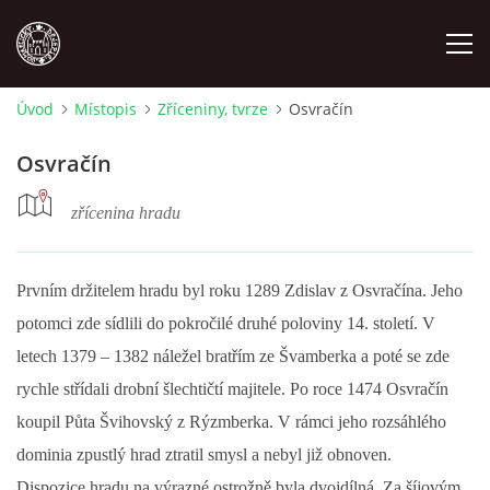
Úvod
Místopis
Zříceniny, tvrze
Osvračín
MÍSTOPIS
Osvračín
NÁRODOPIS
zřícenina hradu
OSOBNOSTI
Prvním držitelem hradu byl roku 1289 Zdislav z Osvračína. Jeho
potomci zde sídlili do pokročilé druhé poloviny 14. století. V
OSTATNÍ
letech 1379 – 1382 náležel bratřím ze Švamberka a poté se zde
rychle střídali drobní šlechtičtí majitele. Po roce 1474 Osvračín
ODKAZY
koupil Půta Švihovský z Rýzmberka. V rámci jeho rozsáhlého
dominia zpustlý hrad ztratil smysl a nebyl již obnoven.
O NÁS
Dispozice hradu na výrazné ostrožně byla dvojdílná. Za šíjovým