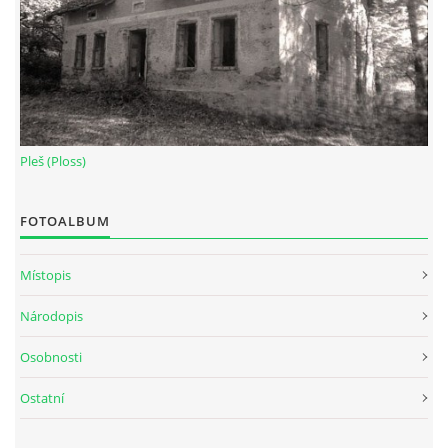
Pleš (Ploss)
FOTOALBUM
Místopis
Národopis
Osobnosti
Ostatní