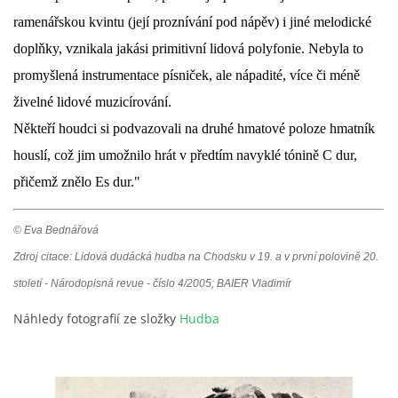
ramenářskou kvintu (její proznívání pod nápěv) i jiné melodické
doplňky, vznikala jakási primitivní lidová polyfonie. Nebyla to
promyšlená instrumentace písniček, ale nápadité, více či méně
živelné lidové muzicírování.
Někteří houdci si podvazovali na druhé hmatové poloze hmatník
houslí, což jim umožnilo hrát v předtím navyklé tónině C dur,
přičemž znělo Es dur."
© Eva Bednářová
Zdroj citace: Lidová dudácká hudba na Chodsku v 19. a v první polovině 20.
století - Národopisná revue - číslo 4/2005; BAIER Vladimír
Náhledy fotografií ze složky
Hudba