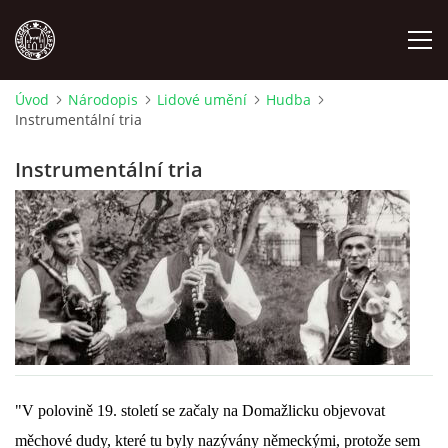
Úvod
Národopis
Lidové umění
Hudba
Instrumentální tria
MÍSTOPIS
Instrumentální tria
NÁRODOPIS
OSOBNOSTI
OSTATNÍ
ODKAZY
"V polovině 19. století se začaly na Domažlicku objevovat
O NÁS
měchové dudy, které tu byly nazývány německými, protože sem