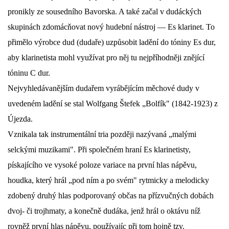
pronikly ze sousedního Bavorska. A také začal v dudáckých
DŮL NA SLÍDU (NA KOLE)
skupinách zdomácňovat nový hudební nástroj — Es klarinet. To
přimělo výrobce dud (dudaře) uzpůsobit ladění do tóniny Es dur,
aby klarinetista mohl využívat pro něj tu nejpříhodněji znějící
tóninu C dur.
Kontakt:
Nejvyhledávanějším dudařem vyrábějícím měchové dudy v
tel. 773 916 275
info@domdej.cz
uvedeném ladění se stal Wolfgang Štefek „Bolfík" (1842-1923) z
Újezda.
--------------------------------------------------------------
Tento projekt je realizován za finanční podpory
Vznikala tak instrumentální tria později nazývaná „malými
města Domažlice.
selckými muzikami". Při společném hraní Es klarinetisty,
pískajícího ve vysoké poloze variace na první hlas nápěvu,
houdka, který hrál „pod ním a po svém" rytmicky a melodicky
© 2026 eStránky.cz
|
Aktualizováno: 17. 7. 2026
|
Nahoru ↑
zdobený druhý hlas podporovaný občas na přízvučných dobách
dvoj- či trojhmaty, a konečně dudáka, jenž hrál o oktávu níž
rovněž první hlas nápěvu, používajíc při tom hojně tzv.