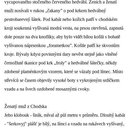
vycupovaného stočeného červeného hedvábí. Ženich a ženatí
muži nosívali v rukou „čakany” o pod krkem hedvábný
DŮL NA SLÍDU (NA KOLE)
pestrobarevný šátek. Pod kabát nebo kožich patří v chodském
kroji soukenná vyšívaná modrá vesta, na prsou otevřená, zapnutá
dole pouze na dva knoflíky, aby bylo vidět bílou košili s bohatě
Kontakt:
vyšívanou náprsenkou „forametkou”. Košile patří ke skvostům
tel. 773 916 275
kroje. Bývaly kdysi povinnými dary nevěst stejně jako vlněné
info@domdej.cz
černožluté tkanice pod krk „froly" a hedvábné šátečky, někdy
--------------------------------------------------------------
zdobené plaménkovým vzorem, které se vázaly pod límec. Místo
Tento projekt je realizován za finanční podpory
střevíců se časem objevily vysoké boty s vykrojeným srdíčkem
města Domažlice.
vzadu a na švech ozdobené mosaznými cvoky.
© 2026 eStránky.cz
|
Aktualizováno: 17. 7. 2026
|
Nahoru ↑
Ženatý muž z Chodska
Jeho klobouk - širák, míval až půl metru v průměru. Dlouhý kabát
- "šerkovyj" plášť je bílý, na límci a vzadu na rukávech vyšívaný,