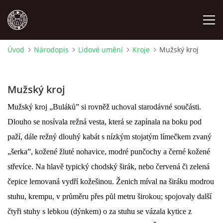
Úvod
Národopis
Lidové umění
Kroje
Mužský kroj
MÍSTOPIS
Mužský kroj
NÁRODOPIS
Mužský kroj „Buláků” si rovněž uchoval starodávné součásti.
OSOBNOSTI
Dlouho se nosívala režná vesta, která se zapínala na boku pod
paží, dále režný dlouhý kabát s nízkým stojatým límečkem zvaný
OSTATNÍ
„šerka”, kožené žluté nohavice, modré punčochy a černé kožené
střevíce. Na hlavě typický chodský širák, nebo červená či zelená
ODKAZY
čepice lemovaná vydří kožešinou. Ženich míval na širáku modrou
stuhu, krempu, v průměru přes půl metru širokou; spojovaly další
čtyři stuhy s lebkou (dýnkem) o za stuhu se vázala kytice z
O NÁS