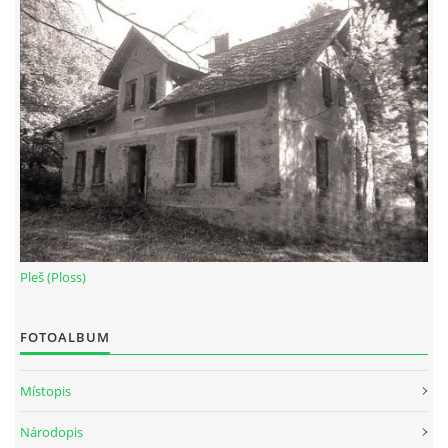
Pleš (Ploss)
FOTOALBUM
Místopis
Národopis