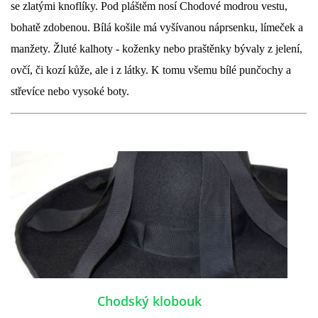
se zlatými knoflíky. Pod pláštěm nosí Chodové modrou vestu,
bohatě zdobenou. Bílá košile má vyšívanou náprsenku, límeček a
manžety. Žluté kalhoty - koženky nebo praštěnky bývaly z jelení,
ovčí, či kozí kůže, ale i z látky. K tomu všemu bílé punčochy a
střevíce nebo vysoké boty.
Chodský klobouk