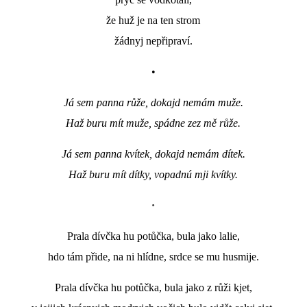
že huž je na ten strom
žádnyj nepřipraví.
•
Já sem panna růže, dokajd nemám muže.
Haž buru mít muže, spádne zez mě růže.
Já sem panna kvítek, dokajd nemám dítek.
Haž buru mít dítky, vopadnú mji kvítky.
•
Prala dívčka hu potůčka, bula jako lalie,
hdo tám přide, na ni hlídne, srdce se mu husmije.
Prala dívčka hu potůčka, bula jako z růži kjet,