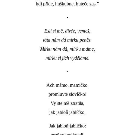
hdi příde, huškubne, huteče zas.”
•
Esli si mě, divče, vemeš,
táta nám dá mírku peněz.
Mírku nám dá, mírku máme,
mírku si jich vyděláme.
•
Ach mámo, mamičko,
promluvte slovíčko!
Vy ste mě ztratila,
jak jabloň jablíčko.
Jak
jabloň jablíčko:
pryč se vodkotalí,