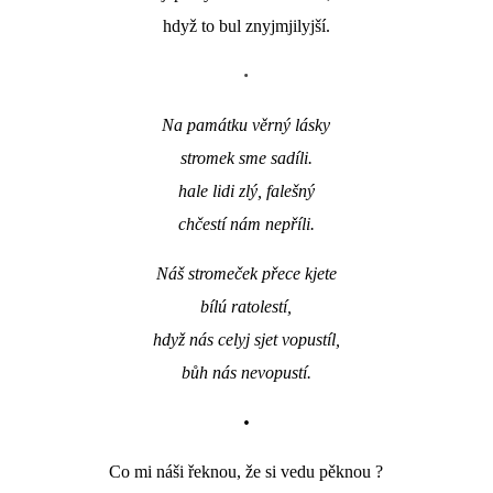
hdyž to bul znyjmjilyjší.
•
Na památku věrný lásky
stromek sme sadíli.
hale lidi zlý, falešný
chčestí nám nepříli.
Náš stromeček přece kjete
bílú ratolestí,
hdyž nás celyj sjet vopustíl,
bůh nás nevopustí.
•
Co mi náši řeknou, že si vedu pěknou ?