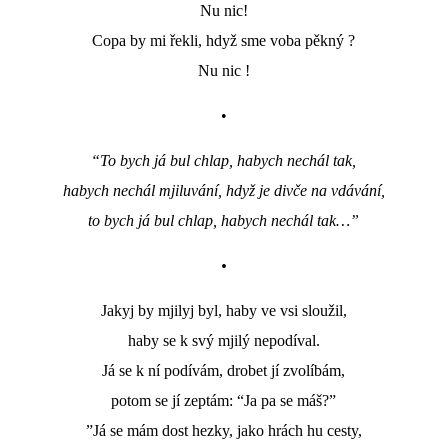
Nu nic!
Сора by mi řekli, hdyž sme voba pěkný ?
Nu nic !
•
“To bych já bul chlap, habych nechál tak,
habych nechál mjiluvání, hdyž je divče na vdávání,
to bych já bul chlap, habych nechál tak…”
•
Jakyj by mjilyj byl, haby ve vsi sloužil,
haby se k svý mjilý nepodíval.
Já se k ní podívám, drobet jí zvolíbám,
potom se jí zeptám: “Ja pa se máš?”
”Já se mám dost hezky, jako hrách hu cesty,