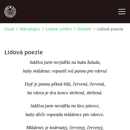
Úvod
Národopis
Lidové umění
Ostatní
Lidová poezie
MÍSTOPIS
Lidová poezie
NÁRODOPIS
Jakživa jsem nevjiděla na buku žaludu,
OSOBNOSTI
haby mládenec vopustíl svú pannu pro vdovu!
Dyjť je panna pěkná bílá, červená, červená,
OSTATNÍ
ha vdova je dva konce shrbená, shrbená.
ODKAZY
Jakživa jsem neviděla na lúce jalovce,
haby dívče vopustila mládence pro vdovce.
O NÁS
Mládenec je kodrnatyj, červenyj, červenyj,