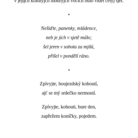
v jejijch krásnyjch modryjch vočich bulo vidět celyj sjet.
•
Nešiďte, panenky, mládence,
neb je jich v sjetě málo;
šel jeren v sobotu za mjilú,
přišel v pondělí ráno.
•
Zpívyjte, houjezdský kohoutí,
ajť se mý srdečko nermoutí.
Zpívyjte, kohouti, bure den,
zapřežem koníčky, pojedem.