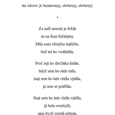
ha vdovec je hustaranyj, shrbenyj, shrbenyj.
DŮL NA SLÍDU (NA KOLE)
•
Za naší storolú je řežáb
sú na ňom řežabjiny.
Kontakt:
Míla som věrnýho mjilýho.
tel. 773 916 275
info@domdej.cz
huž mi ho vodlúdily.
--------------------------------------------------------------
Proč mji ho divčátka lúdíte,
Tento projekt je realizován za finanční podpory
hdyž sem ho ráda míla,
města Domažlice.
hajt sem ho hde chtíla vjidíla,
já sem se potěšíla.
© 2026 eStránky.cz
|
Aktualizováno: 17. 7. 2026
|
Nahoru ↑
Hajt sem ho hde chtíla vjidíla,
já bula veselyjší,
japa bych veselá nebula,