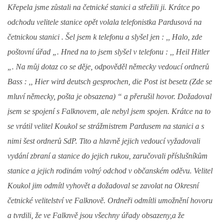
Křepela jsme zůstali na četnické stanici a střežili ji. Krátce po
odchodu velitele stanice opět volala telefonistka Pardusová na
četnickou stanici . Šel jsem k telefonu a slyšel jen : ,, Halo, zde
poštovní úřad „. Hned na to jsem slyšel v telefonu : ,, Heil Hitler
„. Na můj dotaz co se děje, odpověděl německy vedoucí ordnerů
Bass : ,, Hier wird deutsch gesprochen, die Post ist besetz (Zde se
mluví německy, pošta je obsazena) “ a přerušil hovor. Dožadoval
jsem se spojení s Falknovem, ale nebyl jsem spojen. Krátce na to
se vrátil velitel Koukol se strážmistrem Pardusem na stanici a s
nimi šest ordnerů SdP. Tito a hlavně jejich vedoucí vyžadovali
vydání zbraní a stanice do jejich rukou, zaručovali příslušníkům
stanice a jejich rodinám volný odchod v občanském oděvu. Velitel
Koukol jim odmítl vyhovět a dožadoval se zavolat na Okresní
četnické velitelství ve Falknově. Ordneři odmítli umožnění hovoru
a tvrdili, že ve Falknvě jsou všechny úřady obsazeny,a že