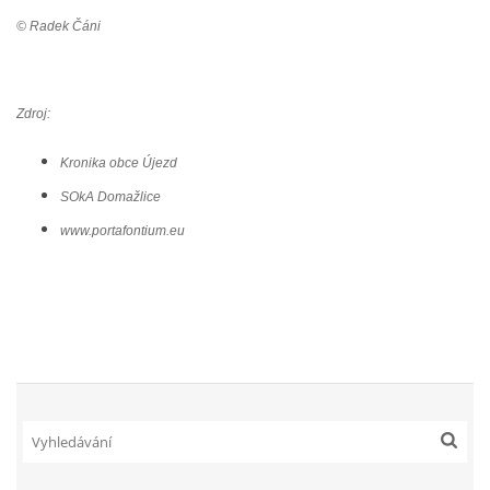
© Radek
Čáni
Zdroj:
Kronika obce Újezd
SOkA Domažlice
www.portafontium.eu