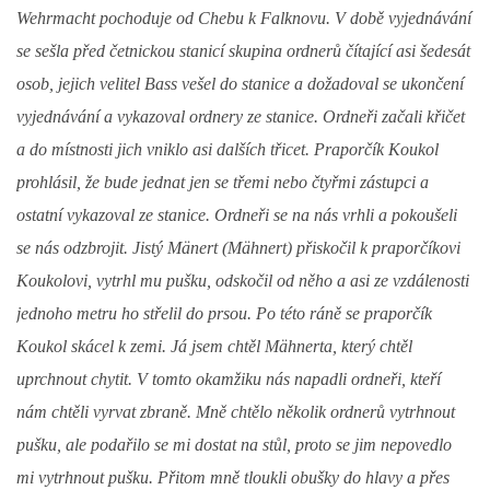
Wehrmacht pochoduje od Chebu k Falknovu. V době vyjednávání
se sešla před četnickou stanicí skupina ordnerů čítající asi šedesát
osob, jejich velitel Bass vešel do stanice a dožadoval se ukončení
vyjednávání a vykazoval ordnery ze stanice. Ordneři začali křičet
a do místnosti jich vniklo asi dalších třicet. Praporčík Koukol
prohlásil, že bude jednat jen se třemi nebo čtyřmi zástupci a
ostatní vykazoval ze stanice. Ordneři se na nás vrhli a pokoušeli
se nás odzbrojit. Jistý Mänert (Mähnert) přiskočil k praporčíkovi
Koukolovi, vytrhl mu pušku, odskočil od něho a asi ze vzdálenosti
jednoho metru ho střelil do prsou. Po této ráně se praporčík
Koukol skácel k zemi. Já jsem chtěl Mähnerta, který chtěl
uprchnout chytit. V tomto okamžiku nás napadli ordneři, kteří
nám chtěli vyrvat zbraně. Mně chtělo několik ordnerů vytrhnout
pušku, ale podařilo se mi dostat na stůl, proto se jim nepovedlo
mi vytrhnout pušku. Přitom mně tloukli obušky do hlavy a přes