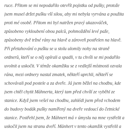
ruce. Přitom se mi nepodařilo otevřít pojistku od pušky, protože
jsem musel držet pušku vší silou, aby mi nebyla vyrvána a použita
proti mé osobě. Přitom mi byl natržen pravý ukazováček,
způsobeno vykloubení obou palců, pohmoždění levé paže,
způsobeny dvě tržné rány na hlavě a zároveň postřelen na hlavě.
Při přetahování o pušku se u stolu ulomily nohy na straně
ordnerů, kteří se o něj opírali a spadli, v tu chvíli se mi podařilo
uvolnit a uskočit. V témže okamžiku se z vedlejší místnosti ozvala
rána, mezi ordnery nastal zmatek, někteří uprchli, někteří se
schovávali pod postele a za dveře. Já jsem běžel na chodbu, kde
jsem chtěl chytit Mähnerta, který tam před chvílí ze vyběhl ze
stanice. Když jsem vešel na chodbu, zahlédl jsem před vchodem
do budovy bodák pušky namířený na dveře vedoucí do četnické
stanice. Postřehl jsem, že Mähnert má v úmyslu na mne vystřelit a
uskočil jsem na stranu dveří. Mänhert v tento okamžik vystřelil a