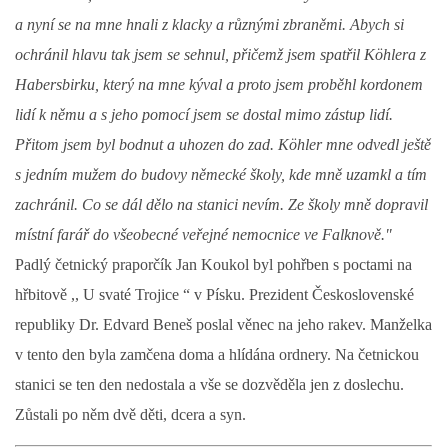
a nyní se na mne hnali z klacky a různými zbraněmi. Abych si
ochránil hlavu tak jsem se sehnul, přičemž jsem spatřil Köhlera z
Habersbirku, který na mne kýval a proto jsem proběhl kordonem
lidí k němu a s jeho pomocí jsem se dostal mimo zástup lidí.
Přitom jsem byl bodnut a uhozen do zad. Köhler mne odvedl ještě
s jedním mužem do budovy německé školy, kde mně uzamkl a tím
zachránil. Co se dál dělo na stanici nevím. Ze školy mně dopravil
místní farář do všeobecné veřejné nemocnice ve Falknově."
Padlý četnický praporčík Jan Koukol byl pohřben s poctami na
hřbitově ,, U svaté Trojice “ v Písku. Prezident Československé
republiky Dr. Edvard Beneš poslal věnec na jeho rakev. Manželka
v tento den byla zamčena doma a hlídána ordnery. Na četnickou
stanici se ten den nedostala a vše se dozvěděla jen z doslechu.
Zůstali po něm dvě děti, dcera a syn.