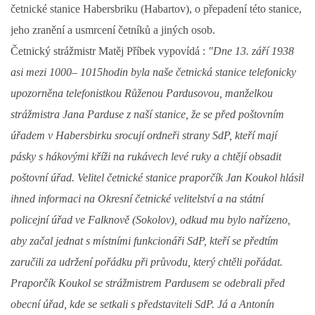
četnické stanice Habersbriku (Habartov), o přepadení této stanice,
DŮL NA SLÍDU (NA KOLE)
jeho zranění a usmrcení četníků a jiných osob.
Četnický strážmistr Matěj Příbek vypovídá :
"Dne 13. září 1938
asi mezi 1000– 1015hodin byla naše četnická stanice telefonicky
upozorněna telefonistkou Růženou Pardusovou, manželkou
Kontakt:
strážmistra Jana Parduse z naší stanice, že se před poštovním
tel. 773 916 275
úřadem v Habersbirku srocují ordneři strany SdP, kteří mají
info@domdej.cz
pásky s hákovými kříži na rukávech levé ruky a chtějí obsadit
--------------------------------------------------------------
poštovní úřad. Velitel četnické stanice praporčík Jan Koukol hlásil
Tento projekt je realizován za finanční podpory
města Domažlice.
ihned informaci na Okresní četnické velitelství a na státní
policejní úřad ve Falknově (Sokolov), odkud mu bylo nařízeno,
aby začal jednat s místními funkcionáři SdP, kteří se předtím
© 2026 eStránky.cz
|
Aktualizováno: 17. 7. 2026
|
Nahoru ↑
zaručili za udržení pořádku při průvodu, který chtěli pořádat.
Praporčík Koukol se strážmistrem Pardusem se odebrali před
obecní úřad, kde se setkali s představiteli SdP. Já a Antonín