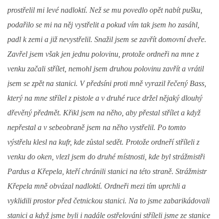
prostřelil mi levé nadloktí. Než se mu povedlo opět nabít pušku,
podařilo se mi na něj vystřelit a pokud vím tak jsem ho zasáhl,
padl k zemi a již nevystřelil. Snažil jsem se zavřít domovní dveře.
Zavřel jsem však jen jednu polovinu, protože ordneři na mne z
venku začali střílet, nemohl jsem druhou polovinu zavřít a vrátil
jsem se zpět na stanici. V předsíni proti mně vyrazil řečený Bass,
který na mne střílel z pistole a v druhé ruce držel nějaký dlouhý
dřevěný předmět. Křikl jsem na něho, aby přestal střílet a když
nepřestal a v sebeobraně jsem na něho vystřelil. Po tomto
výstřelu klesl na kufr, kde zůstal sedět. Protože ordneří stříleli z
venku do oken, vlezl jsem do druhé místnosti, kde byl strážmistři
Pardus a Křepela, kteří chránili stanici na této straně. Strážmistr
Křepela mně obvázal nadloktí. Ordneři mezi tím uprchli a
vyklidili prostor před četnickou stanici. Na to jsme zabarikádovali
stanici a když jsme byli i nadále ostřelováni stříleli jsme ze stanice