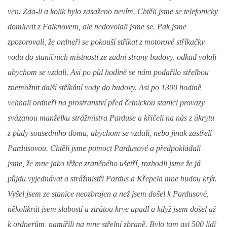
ven. Zda-li a kolik bylo zasaženo nevím. Chtěli jsme se telefonicky
domluvit z Falknovem, ale nedovolali jsme se. Pak jsme
zpozorovali, že ordneři se pokouší stříkat z motorové stříkačky
vodu do staničních místností ze zadní strany budovy, odkud volali
abychom se vzdali. Asi po půl hodině se nám podařilo střelbou
znemožnit další stříkání vody do budovy. Asi po 1300 hodině
vehnali ordneři na prostranství před četnickou stanici provazy
svázanou manželku strážmistra Parduse a křičeli na nás z úkrytu
z půdy sousedního domu, abychom se vzdali, nebo jinak zastřelí
Pardusovou. Chtěli jsme pomoct Pardusové a předpokládali
jsme, že mne jako těžce zraněného ušetří, rozhodli jsme že já
půjdu vyjednávat a strážmistři Pardus a Křepela mne budou krýt.
Vyšel jsem ze stanice neozbrojen a než jsem došel k Pardusové,
několikrát jsem slabostí a ztrátou krve upadl a když jsem došel až
k ordnerům, namířili na mne střelní zbraně. Bylo tam asi 500 lidí