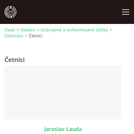
Úvod
Ostatní
Ozbrojené a uniformované složky
Četnictvo
Četníci
MÍSTOPIS
NÁRODOPIS
Četníci
OSOBNOSTI
OSTATNÍ
ODKAZY
O NÁS
Jaroslav Lauda