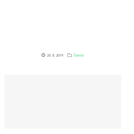
DŮL NA SLÍDU (NA KOLE)
Kontakt:
tel. 773 916 275
20. 8. 2019
Četníci
info@domdej.cz
--------------------------------------------------------------
Tento projekt je realizován za finanční podpory
města Domažlice.
© 2026 eStránky.cz
|
Aktualizováno: 17. 7. 2026
|
Nahoru ↑