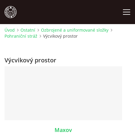
Úvod
Ostatní
Ozbrojené a uniformované složky
Pohraniční stráž
Výcvikový prostor
MÍSTOPIS
NÁRODOPIS
Výcvikový prostor
OSOBNOSTI
OSTATNÍ
ODKAZY
O NÁS
Maxov