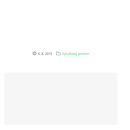
DŮL NA SLÍDU (NA KOLE)
Kontakt:
tel. 773 916 275
6. 8. 2019
Výcvikový prostor
info@domdej.cz
--------------------------------------------------------------
Tento projekt je realizován za finanční podpory
města Domažlice.
© 2026 eStránky.cz
|
Aktualizováno: 17. 7. 2026
|
Nahoru ↑