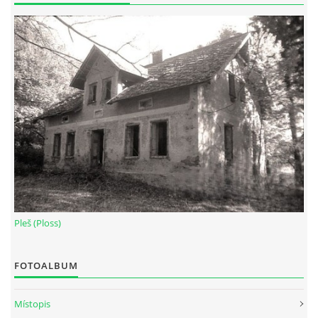
Pleš (Ploss)
FOTOALBUM
Místopis