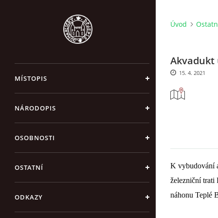
Úvod
Ostatn
Akvadukt
15. 4. 2021
MÍSTOPIS
NÁRODOPIS
OSOBNOSTI
K vybudování a
OSTATNÍ
železniční trat
náhonu Teplé B
ODKAZY