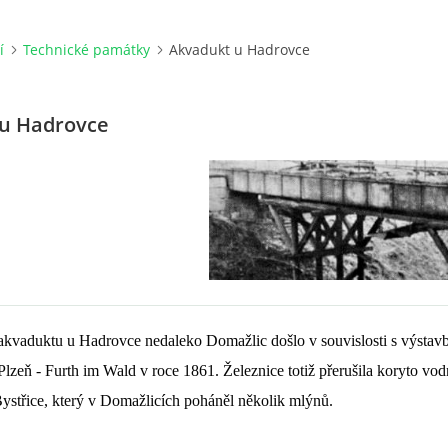
í
Technické památky
Akvadukt u Hadrovce
 u Hadrovce
kvaduktu u Hadrovce nedaleko Domažlic došlo v souvislosti s výstavb
i Plzeň - Furth im Wald v roce 1861. Železnice totiž přerušila koryto vod
ystřice, který v Domažlicích poháněl několik mlýnů.