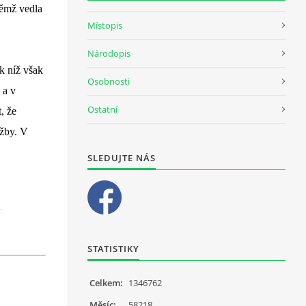
ěmž vedla 
Místopis
Národopis
k níž však 
Osobnosti
a v 
Ostatní
 že 
žby. V 
SLEDUJTE NÁS
STATISTIKY
Celkem:
1346762
Měsíc:
58218