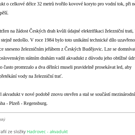
t o celkové délce 32 metrů tvořilo kovové koryto pro vodní tok, při n
pěší.
ržen na žádost Českých drah kvůli údajné elektrifikaci železniční trati, 
stejně nedošlo. V roce 1984 bylo toto unikátní technické dílo uzavřeno 
oce sneseno železničním jeřábem z Českých Budějovic. Lze se domnívat,
oslovenským státním drahám vadil akvadukt z důvodu jeho obtížné údr
to často promrzalo a dva dělníci museli pravidelně prosekávat led, aby 
řetékání vody na železniční trať.
 akvadukt v nové podobě znovu otevřen a stal se součástí mezinárodní 
aha - Plzeň - Regensburg.
ský
afií ze složky
Hadrovec - akvadukt