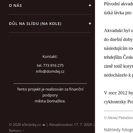
Původní akvaduk
O NÁS
úzká lávka pro 
DŮL NA SLÍDU (NA KOLE)
Akvadukt byl st
do dnešní doby 
následujícím r
Kontakt:
tehdejším Česk
tel. 773 916 275
zimě totiž kory
info@domdej.cz
nedocházelo k p
--------------------------------------------------------------
Tento projekt je realizován za finanční
V roce 2012 byl
podpory
města Domažlice.
cyklostezky Pr
© Alexej Petrašov
© 2026 eStránky.cz
|
Aktualizováno: 17. 7. 2026
|
Náhledy fotogr
Nahoru ↑