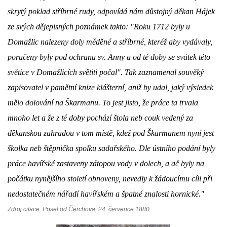
skrytý poklad stříbrné rudy, odpovídá nám důstojný děkan Hájek
DŮL NA SLÍDU (NA KOLE)
ze svých dějepisných poznámek takto: "Roku 1712 byly u
Domažlic nalezeny doly měděné a stříbrné, kteréž aby vydávaly,
poručeny byly pod ochranu sv. Anny a od té doby se svátek této
světice v Domažlicích světiti počal". Tak zaznamenal souvěký
Kontakt:
zapisovatel v pamětní knize klášterní, aniž by udal, jaký výsledek
tel. 773 916 275
info@domdej.cz
mělo dolování na Škarmanu.
To jest jisto, že práce ta trvala
mnoho let a že z té doby pochází štola neb couk vedený za
--------------------------------------------------------------
Tento projekt je realizován za finanční podpory
děkanskou zahradou v tom místě, kdež pod Škarmanem nyní jest
města Domažlice.
školka neb štěpnička spolku sadařského. Dle ústního podání byly
práce havířské zastaveny zátopou vody v dolech, a ač byly na
počátku nynějšího století obnoveny, nevedly k žádoucímu cíli při
© 2026 eStránky.cz
|
Aktualizováno: 17. 7. 2026
|
Nahoru ↑
nedostatečném nářadí havířském a špatné znalosti hornické."
Zdroj citace: Posel od Čerchova; 24. července 1880