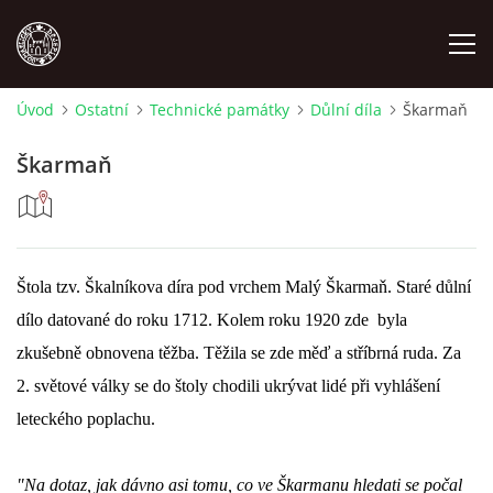
Úvod
Ostatní
Technické památky
Důlní díla
Škarmaň
MÍSTOPIS
Škarmaň
NÁRODOPIS
OSOBNOSTI
Štola tzv. Škalníkova díra pod vrchem Malý Škarmaň.
Staré důlní
dílo datované do roku 1712. Kolem roku 1920 zde byla
OSTATNÍ
zkušebně obnovena těžba. Těžila se zde měď a stříbrná ruda. Za
2. světové války se do štoly chodili ukrývat lidé při vyhlášení
ODKAZY
leteckého poplachu.
O NÁS
"Na dotaz, jak dávno asi tomu, co ve Škarmanu hledati se počal