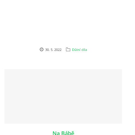
DŮL NA SLÍDU (NA KOLE)
Kontakt:
30. 5. 2022
Důlní díla
tel. 773 916 275
info@domdej.cz
--------------------------------------------------------------
Tento projekt je realizován za finanční podpory
města Domažlice.
© 2026 eStránky.cz
|
Aktualizováno: 17. 7. 2026
|
Nahoru ↑
Na Bábě