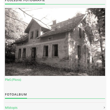
Pleš (Ploss)
FOTOALBUM
Místopis