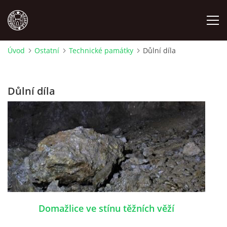
Úvod
Ostatní
Technické památky
Důlní díla
MÍSTOPIS
Důlní díla
NÁRODOPIS
OSOBNOSTI
OSTATNÍ
ODKAZY
Domažlice ve stínu těžních věží
O NÁS