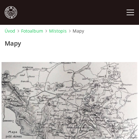
Úvod
Fotoalbum
Místopis
Mapy
MÍSTOPIS
Mapy
NÁRODOPIS
OSOBNOSTI
OSTATNÍ
ODKAZY
O NÁS