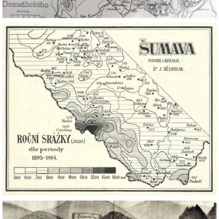
DŮL NA SLÍDU (NA KOLE)
Kontakt:
tel. 773 916 275
info@domdej.cz
--------------------------------------------------------------
Tento projekt je realizován za finanční podpory
města Domažlice.
© 2026 eStránky.cz
|
Aktualizováno: 17. 7. 2026
|
Nahoru ↑