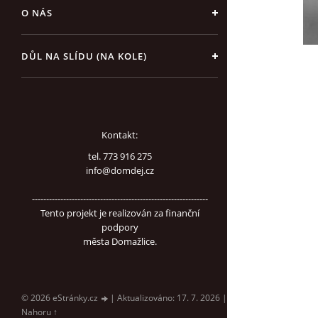
O NÁS
DŮL NA SLÍDU (NA KOLE)
Kontakt:
tel. 773 916 275
info@domdej.cz
--------------------------------------------------------------
Tento projekt je realizován za finanční
podpory
města Domažlice.
© 2026 eStránky.cz
|
Aktualizováno: 17. 7. 2026
|
Nahoru ↑