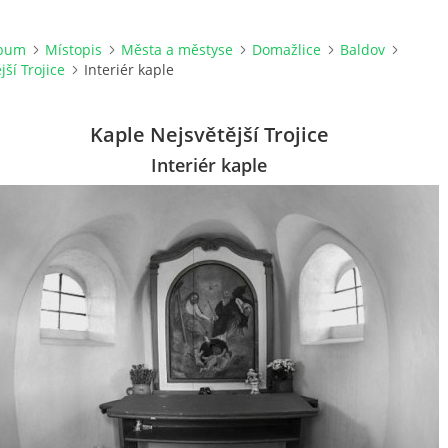
lbum
Místopis
Města a městyse
Domažlice
Baldov
ší Trojice
Interiér kaple
Kaple Nejsvětější Trojice
Interiér kaple