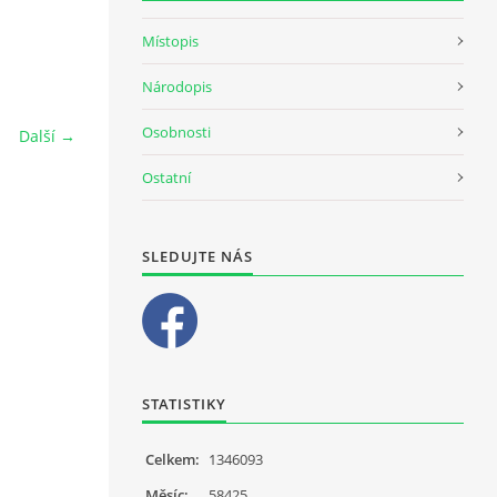
Místopis
Národopis
Osobnosti
Další →
Ostatní
SLEDUJTE NÁS
STATISTIKY
Celkem:
1346093
Měsíc:
58425