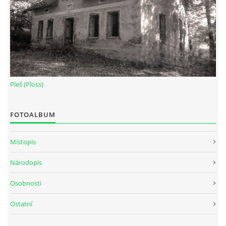
Pleš (Ploss)
FOTOALBUM
Místopis
Národopis
Osobnosti
Ostatní