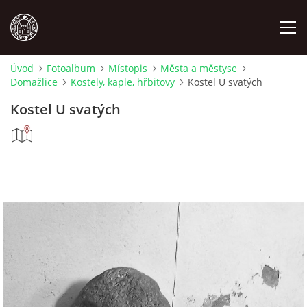
Úvod
Fotoalbum
Místopis
Města a městyse
Domažlice
Kostely, kaple, hřbitovy
Kostel U svatých
MÍSTOPIS
Kostel U svatých
NÁRODOPIS
OSOBNOSTI
OSTATNÍ
ODKAZY
O NÁS