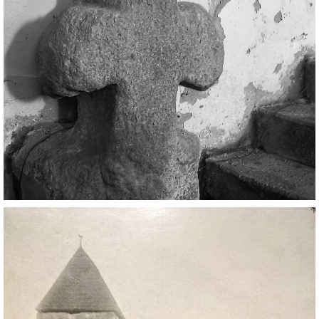
DŮL NA SLÍDU (NA KOLE)
Kontakt:
tel. 773 916 275
info@domdej.cz
--------------------------------------------------------------
Tento projekt je realizován za finanční podpory
města Domažlice.
© 2026 eStránky.cz
|
Aktualizováno: 17. 7. 2026
|
Nahoru ↑