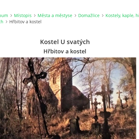
lbum
Místopis
Města a městyse
Domažlice
Kostely, kaple, h
ch
Hřbitov a kostel
Kostel U svatých
Hřbitov a kostel