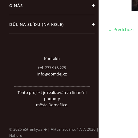
O NÁS
DŮL NA SLÍDU (NA KOLE)
← Předchozí
Kontakt:
tel. 773 916 275
info@domdej.cz
--------------------------------------------------------------
Tento projekt je realizován za finanční
podpory
města Domažlice.
© 2026 eStránky.cz
|
Aktualizováno: 17. 7. 2026
|
Nahoru ↑