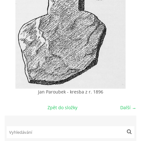
DŮL NA SLÍDU (NA KOLE)
Kontakt:
tel. 773 916 275
info@domdej.cz
--------------------------------------------------------------
Tento projekt je realizován za finanční podpory
města Domažlice.
Jan Paroubek - kresba z r. 1896
Zpět do složky
Další →
© 2026 eStránky.cz
|
Aktualizováno: 17. 7. 2026
|
Nahoru ↑