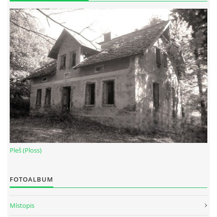
Pleš (Ploss)
FOTOALBUM
Místopis