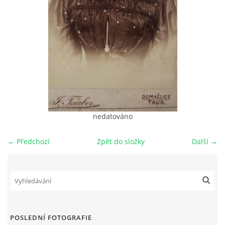
DŮL NA SLÍDU (NA KOLE)
Kontakt:
tel. 773 916 275
info@domdej.cz
nedatováno
--------------------------------------------------------------
Tento projekt je realizován za finanční podpory
města Domažlice.
← Předchozí
Zpět do složky
Další →
© 2026 eStránky.cz
|
Aktualizováno: 17. 7. 2026
|
Nahoru ↑
POSLEDNÍ FOTOGRAFIE