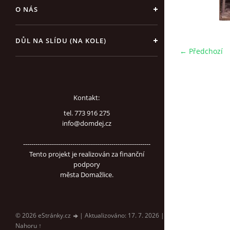
O NÁS
DŮL NA SLÍDU (NA KOLE)
← Předchozí
Kontakt:
tel. 773 916 275
info@domdej.cz
--------------------------------------------------------------
Tento projekt je realizován za finanční
podpory
města Domažlice.
© 2026 eStránky.cz
|
Aktualizováno: 17. 7. 2026
|
Nahoru ↑