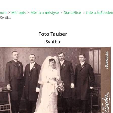
lbum
Místopis
Města a městyse
Domažlice
Lidé a každode
Svatba
Foto Tauber
Svatba