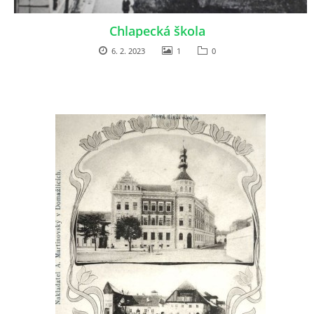
DŮL NA SLÍDU (NA KOLE)
Chlapecká škola
6. 2. 2023
1
0
Kontakt:
tel. 773 916 275
info@domdej.cz
--------------------------------------------------------------
Tento projekt je realizován za finanční podpory
města Domažlice.
© 2026 eStránky.cz
|
Aktualizováno: 17. 7. 2026
|
Nahoru ↑