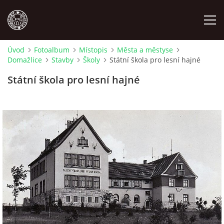
Úvod
Fotoalbum
Místopis
Města a městyse
Domažlice
Stavby
Školy
Státní škola pro lesní hajné
MÍSTOPIS
Státní škola pro lesní hajné
NÁRODOPIS
OSOBNOSTI
OSTATNÍ
ODKAZY
O NÁS