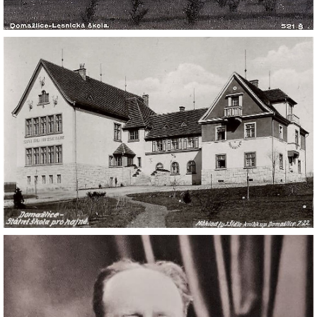
DŮL NA SLÍDU (NA KOLE)
Kontakt:
tel. 773 916 275
info@domdej.cz
--------------------------------------------------------------
Tento projekt je realizován za finanční podpory
města Domažlice.
© 2026 eStránky.cz
|
Aktualizováno: 17. 7. 2026
|
Nahoru ↑