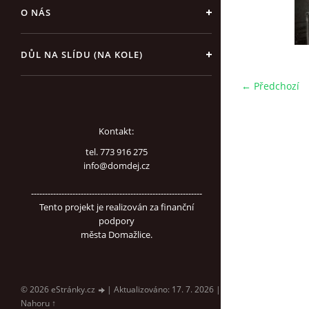
O NÁS
DŮL NA SLÍDU (NA KOLE)
← Předchozí
Kontakt:
tel. 773 916 275
info@domdej.cz
--------------------------------------------------------------
Tento projekt je realizován za finanční
podpory
města Domažlice.
© 2026 eStránky.cz
|
Aktualizováno: 17. 7. 2026
|
Nahoru ↑