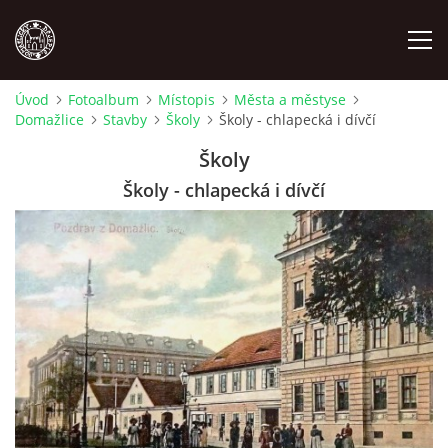
Úvod
Fotoalbum
Místopis
Města a městyse
Domažlice
Stavby
Školy
Školy - chlapecká i dívčí
MÍSTOPIS
Školy
NÁRODOPIS
Školy - chlapecká i dívčí
OSOBNOSTI
OSTATNÍ
ODKAZY
O NÁS