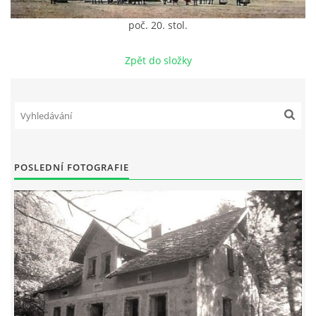
poč. 20. stol.
DŮL NA SLÍDU (NA KOLE)
Zpět do složky
Kontakt:
tel. 773 916 275
info@domdej.cz
POSLEDNÍ FOTOGRAFIE
--------------------------------------------------------------
Tento projekt je realizován za finanční podpory
města Domažlice.
© 2026 eStránky.cz
|
Aktualizováno: 17. 7. 2026
|
Nahoru ↑