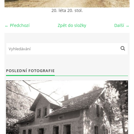
20. léta 20. stol.
DŮL NA SLÍDU (NA KOLE)
← Předchozí
Zpět do složky
Další →
Kontakt:
tel. 773 916 275
info@domdej.cz
POSLEDNÍ FOTOGRAFIE
--------------------------------------------------------------
Tento projekt je realizován za finanční podpory
města Domažlice.
© 2026 eStránky.cz
|
Aktualizováno: 17. 7. 2026
|
Nahoru ↑