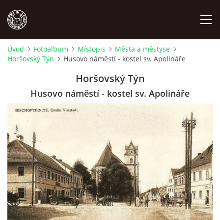
Úvod
Fotoalbum
Místopis
Města a městyse
Horšovský Týn
Husovo náměstí - kostel sv. Apolináře
MÍSTOPIS
Horšovský Týn
NÁRODOPIS
Husovo náměstí - kostel sv. Apolináře
OSOBNOSTI
OSTATNÍ
ODKAZY
O NÁS