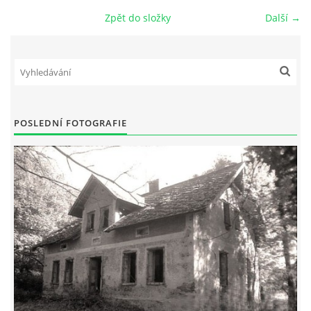
Zpět do složky
Další →
DŮL NA SLÍDU (NA KOLE)
Kontakt:
POSLEDNÍ FOTOGRAFIE
tel. 773 916 275
info@domdej.cz
--------------------------------------------------------------
Tento projekt je realizován za finanční podpory
města Domažlice.
© 2026 eStránky.cz
|
Aktualizováno: 17. 7. 2026
|
Nahoru ↑