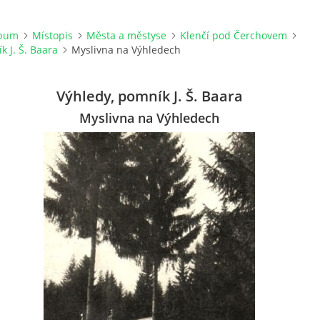
lbum
Místopis
Města a městyse
Klenčí pod Čerchovem
k J. Š. Baara
Myslivna na Výhledech
Výhledy, pomník J. Š. Baara
Myslivna na Výhledech