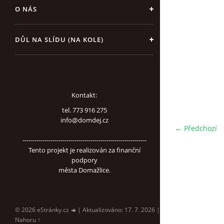
O NÁS
DŮL NA SLÍDU (NA KOLE)
Kontakt:
tel. 773 916 275
info@domdej.cz
← Předchozí
--------------------------------------------------------------
Tento projekt je realizován za finanční
podpory
města Domažlice.
© 2026 eStránky.cz
|
Aktualizováno: 17. 7. 2026
|
Nahoru ↑