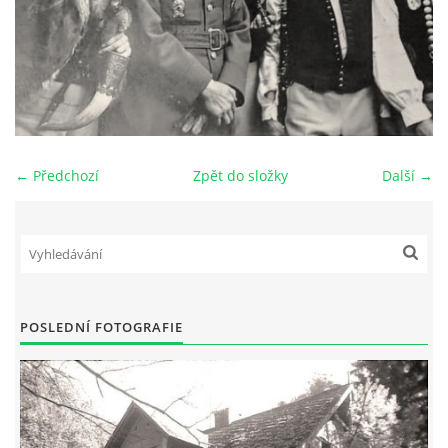
DŮL NA SLÍDU (NA KOLE)
Kontakt:
← Předchozí
Zpět do složky
Další →
tel. 773 916 275
info@domdej.cz
--------------------------------------------------------------
Tento projekt je realizován za finanční podpory
města Domažlice.
POSLEDNÍ FOTOGRAFIE
© 2026 eStránky.cz
|
Aktualizováno: 17. 7. 2026
|
Nahoru ↑