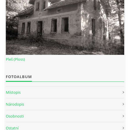
Pleš (Ploss)
FOTOALBUM
Místopis
Národopis
Osobnosti
Ostatní