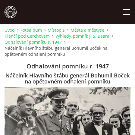
Úvod
Fotoalbum
Místopis
Města a městyse
Klenčí pod Čerchovem
Výhledy, pomník J. Š. Baara
MÍSTOPIS
Odhalování pomníku r. 1947
Náčelník Hlavního štábu generál Bohumil Boček na
opětovném odhalení pomníku
NÁRODOPIS
Odhalování pomníku r. 1947
OSOBNOSTI
Náčelník Hlavního štábu generál Bohumil Boček
na opětovném odhalení pomníku
OSTATNÍ
ODKAZY
O NÁS