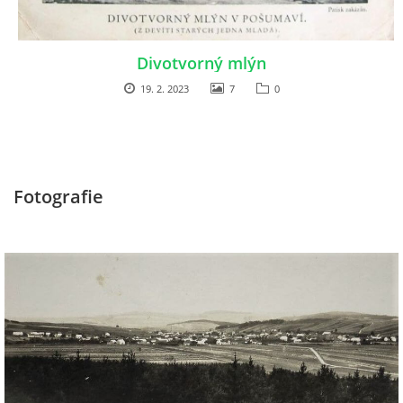
DŮL NA SLÍDU (NA KOLE)
Divotvorný mlýn
19. 2. 2023
7
0
Kontakt:
tel. 773 916 275
info@domdej.cz
Fotografie
--------------------------------------------------------------
Tento projekt je realizován za finanční podpory
města Domažlice.
© 2026 eStránky.cz
|
Aktualizováno: 17. 7. 2026
|
Nahoru ↑