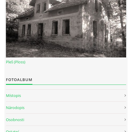
Pleš (Ploss)
FOTOALBUM
Místopis
Národopis
Osobnosti
Ostatní