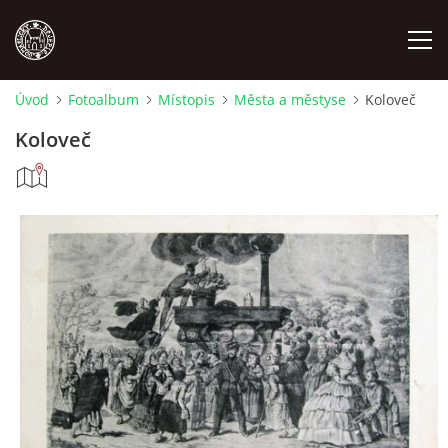
Úvod
Fotoalbum
Místopis
Města a městyse
Koloveč
MÍSTOPIS
Koloveč
NÁRODOPIS
OSOBNOSTI
OSTATNÍ
ODKAZY
O NÁS