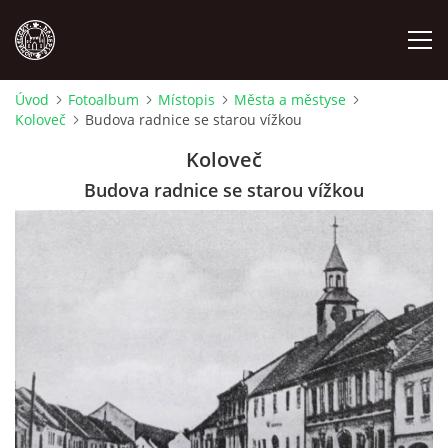
Úvod
Fotoalbum
Místopis
Města a městyse
Koloveč
Budova radnice se starou vížkou
MÍSTOPIS
Koloveč
NÁRODOPIS
Budova radnice se starou vížkou
OSOBNOSTI
OSTATNÍ
ODKAZY
O NÁS