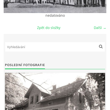
DŮL NA SLÍDU (NA KOLE)
nedatováno
Zpět do složky
Další →
Kontakt:
tel. 773 916 275
info@domdej.cz
--------------------------------------------------------------
Tento projekt je realizován za finanční podpory
POSLEDNÍ FOTOGRAFIE
města Domažlice.
© 2026 eStránky.cz
|
Aktualizováno: 17. 7. 2026
|
Nahoru ↑