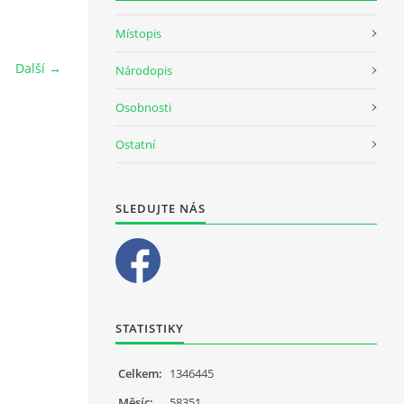
Místopis
Další →
Národopis
Osobnosti
Ostatní
SLEDUJTE NÁS
STATISTIKY
Celkem:
1346445
Měsíc:
58351