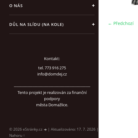
O NÁS
← Předchozí
DŮL NA SLÍDU (NA KOLE)
Kontakt:
tel. 773 916 275
info@domdej.cz
--------------------------------------------------------------
Tento projekt je realizován za finanční
podpory
města Domažlice.
© 2026 eStránky.cz
|
Aktualizováno: 17. 7. 2026
|
Nahoru ↑