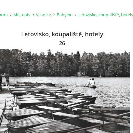
lbum
Místopis
Vesnice
Babylon
Letovisko, koupaliště, hotel
Letovisko, koupaliště, hotely
26