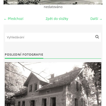
nedatováno
DŮL NA SLÍDU (NA KOLE)
← Předchozí
Zpět do složky
Další →
Kontakt:
tel. 773 916 275
info@domdej.cz
POSLEDNÍ FOTOGRAFIE
--------------------------------------------------------------
Tento projekt je realizován za finanční podpory
města Domažlice.
© 2026 eStránky.cz
|
Aktualizováno: 17. 7. 2026
|
Nahoru ↑