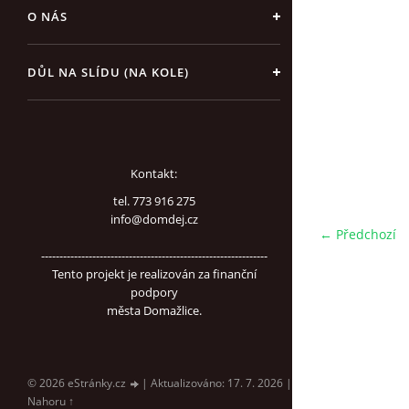
O NÁS
DŮL NA SLÍDU (NA KOLE)
Kontakt:
tel. 773 916 275
info@domdej.cz
← Předchozí
--------------------------------------------------------------
Tento projekt je realizován za finanční
podpory
města Domažlice.
© 2026 eStránky.cz
|
Aktualizováno: 17. 7. 2026
|
Nahoru ↑