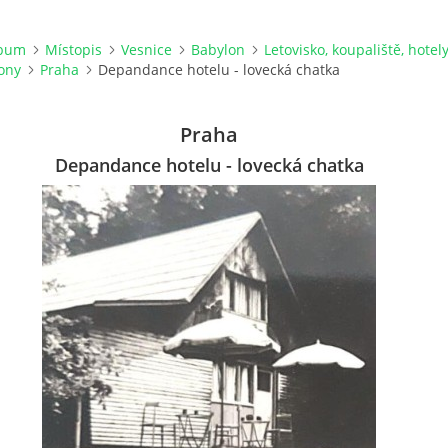
lbum
Místopis
Vesnice
Babylon
Letovisko, koupaliště, hotel
ony
Praha
Depandance hotelu - lovecká chatka
Praha
Depandance hotelu - lovecká chatka