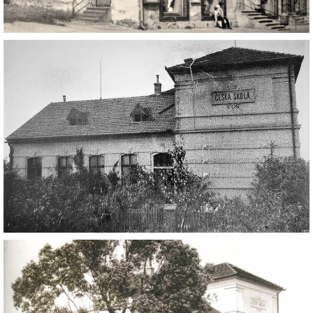
DŮL NA SLÍDU (NA KOLE)
Kontakt:
tel. 773 916 275
info@domdej.cz
--------------------------------------------------------------
Tento projekt je realizován za finanční podpory
města Domažlice.
© 2026 eStránky.cz
|
Aktualizováno: 17. 7. 2026
|
Nahoru ↑