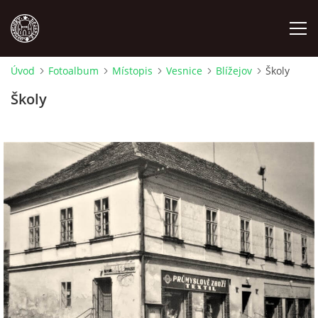
Úvod
Fotoalbum
Místopis
Vesnice
Blížejov
Školy
MÍSTOPIS
Školy
NÁRODOPIS
OSOBNOSTI
OSTATNÍ
ODKAZY
O NÁS