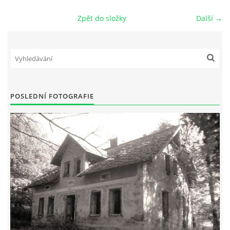
Zpět do složky
Další →
DŮL NA SLÍDU (NA KOLE)
Kontakt:
tel. 773 916 275
POSLEDNÍ FOTOGRAFIE
info@domdej.cz
--------------------------------------------------------------
Tento projekt je realizován za finanční podpory
města Domažlice.
© 2026 eStránky.cz
|
Aktualizováno: 17. 7. 2026
|
Nahoru ↑