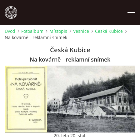
Úvod
Fotoalbum
Místopis
Vesnice
Česká Kubice
Na kovárně - reklamní snímek
MÍSTOPIS
Česká Kubice
NÁRODOPIS
Na kovárně - reklamní snímek
OSOBNOSTI
OSTATNÍ
ODKAZY
O NÁS
20. léta 20. stol.