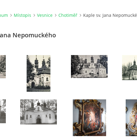
lbum
Místopis
Vesnice
Chotiměř
Kaple sv. Jana Nepomuck
 Jana Nepomuckého