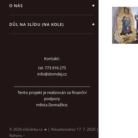
O NÁS
DŮL NA SLÍDU (NA KOLE)
Kontakt:
tel. 773 916 275
info@domdej.cz
--------------------------------------------------------------
Tento projekt je realizován za finanční
podpory
města Domažlice.
© 2026 eStránky.cz
|
Aktualizováno: 17. 7. 2026
|
Nahoru ↑