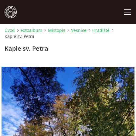
Úvod
Fotoalbum
Místopis
Vesnice
Hradiště
Kaple sv. Petra
MÍSTOPIS
Kaple sv. Petra
NÁRODOPIS
OSOBNOSTI
OSTATNÍ
ODKAZY
O NÁS