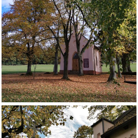
DŮL NA SLÍDU (NA KOLE)
Kontakt:
tel. 773 916 275
info@domdej.cz
--------------------------------------------------------------
Tento projekt je realizován za finanční podpory
města Domažlice.
© 2026 eStránky.cz
|
Aktualizováno: 17. 7. 2026
|
Nahoru ↑