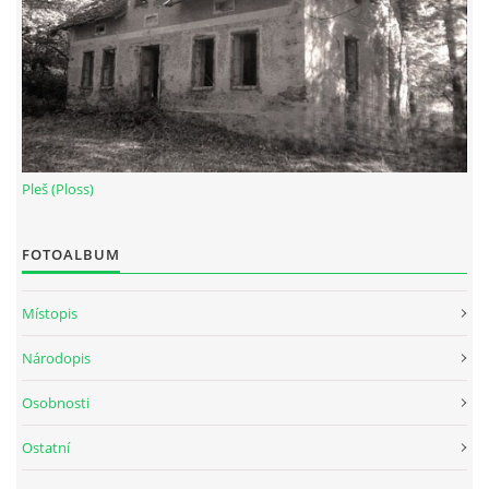
Pleš (Ploss)
FOTOALBUM
Místopis
Národopis
Osobnosti
Ostatní