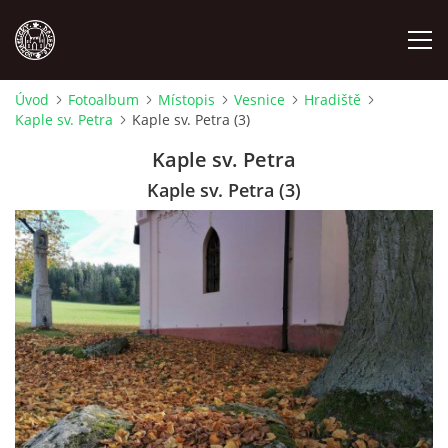
Úvod
Fotoalbum
Místopis
Vesnice
Hradiště
Kaple sv. Petra
Kaple sv. Petra (3)
MÍSTOPIS
Kaple sv. Petra
NÁRODOPIS
Kaple sv. Petra (3)
OSOBNOSTI
OSTATNÍ
ODKAZY
O NÁS