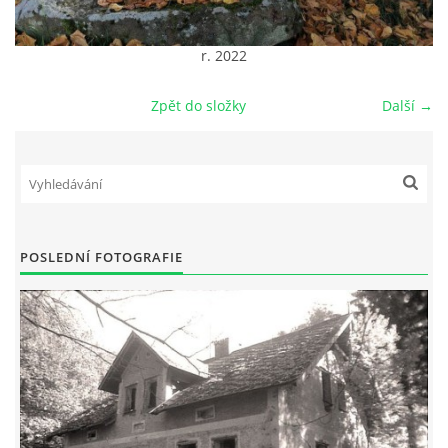
DŮL NA SLÍDU (NA KOLE)
r. 2022
Zpět do složky
Další →
Kontakt:
tel. 773 916 275
info@domdej.cz
--------------------------------------------------------------
POSLEDNÍ FOTOGRAFIE
Tento projekt je realizován za finanční podpory
města Domažlice.
© 2026 eStránky.cz
|
Aktualizováno: 17. 7. 2026
|
Nahoru ↑