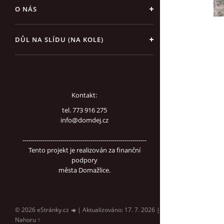
O NÁS
DŮL NA SLÍDU (NA KOLE)
Kontakt:
tel. 773 916 275
info@domdej.cz
--------------------------------------------------------------
Tento projekt je realizován za finanční
podpory
města Domažlice.
© 2026 eStránky.cz
|
Aktualizováno: 17. 7. 2026
|
Nahoru ↑