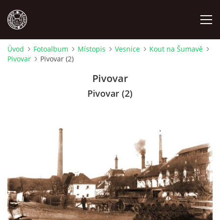
Úvod
Fotoalbum
Místopis
Vesnice
Kout na Šumavě
Pivovar
Pivovar (2)
MÍSTOPIS
Pivovar
NÁRODOPIS
Pivovar (2)
OSOBNOSTI
OSTATNÍ
ODKAZY
O NÁS