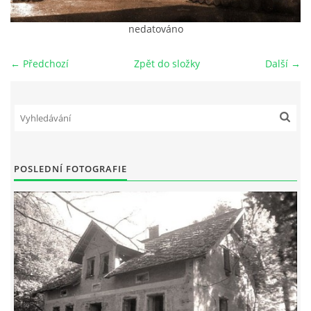
DŮL NA SLÍDU (NA KOLE)
nedatováno
← Předchozí
Zpět do složky
Další →
Kontakt:
tel. 773 916 275
info@domdej.cz
--------------------------------------------------------------
POSLEDNÍ FOTOGRAFIE
Tento projekt je realizován za finanční podpory
města Domažlice.
© 2026 eStránky.cz
|
Aktualizováno: 17. 7. 2026
|
Nahoru ↑