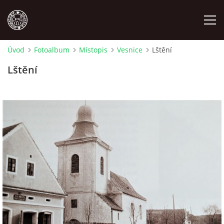
Úvod
Fotoalbum
Místopis
Vesnice
Lštění
MÍSTOPIS
Lštění
NÁRODOPIS
OSOBNOSTI
OSTATNÍ
ODKAZY
O NÁS