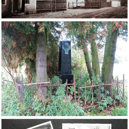
DŮL NA SLÍDU (NA KOLE)
Kontakt:
tel. 773 916 275
info@domdej.cz
--------------------------------------------------------------
Tento projekt je realizován za finanční podpory
města Domažlice.
© 2026 eStránky.cz
|
Aktualizováno: 17. 7. 2026
|
Nahoru ↑