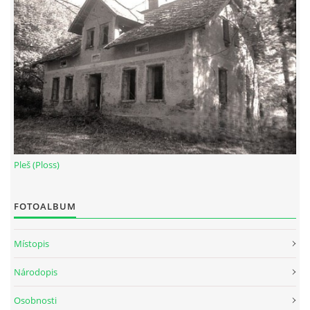
Pleš (Ploss)
FOTOALBUM
Místopis
Národopis
Osobnosti