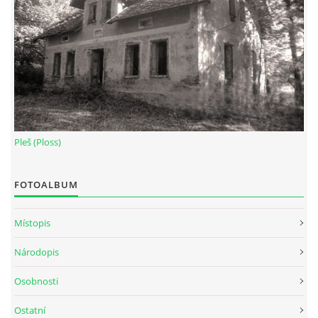
Pleš (Ploss)
FOTOALBUM
Místopis
Národopis
Osobnosti
Ostatní