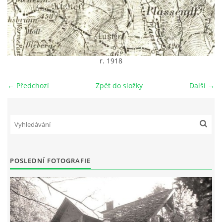
DŮL NA SLÍDU (NA KOLE)
r. 1918
Kontakt:
← Předchozí
Zpět do složky
Další →
tel. 773 916 275
info@domdej.cz
--------------------------------------------------------------
Tento projekt je realizován za finanční podpory
města Domažlice.
POSLEDNÍ FOTOGRAFIE
© 2026 eStránky.cz
|
Aktualizováno: 17. 7. 2026
|
Nahoru ↑