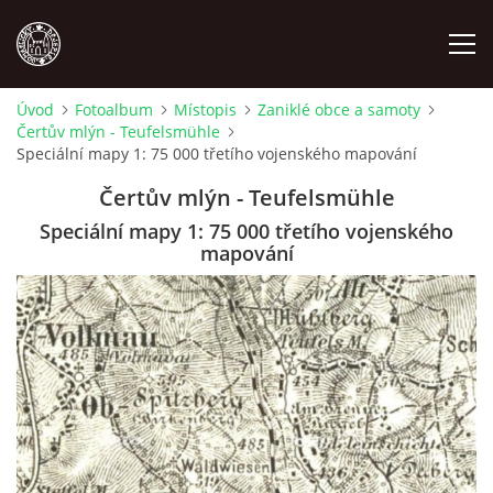
Úvod
Fotoalbum
Místopis
Zaniklé obce a samoty
Čertův mlýn - Teufelsmühle
MÍSTOPIS
Speciální mapy 1: 75 000 třetího vojenského mapování
Čertův mlýn - Teufelsmühle
NÁRODOPIS
Speciální mapy 1: 75 000 třetího vojenského
mapování
OSOBNOSTI
OSTATNÍ
ODKAZY
O NÁS